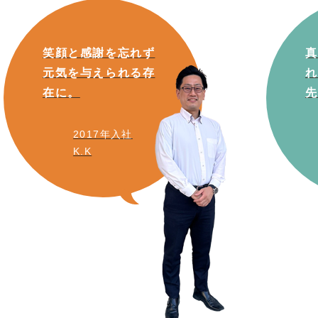
笑顔と感謝を忘れず
真
元気を与えられる存
れ
在に。
先
2017年入社
K.K