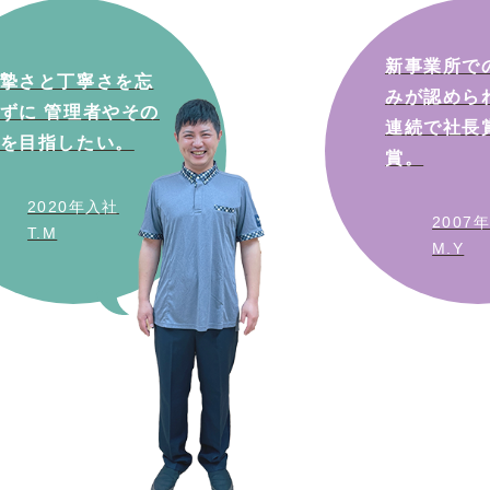
新事業所で
摯さと丁寧さを忘
みが認められ
ずに 管理者やその
連続で社長
を目指したい。
賞。
2020年入社
2007
T.M
M.Y