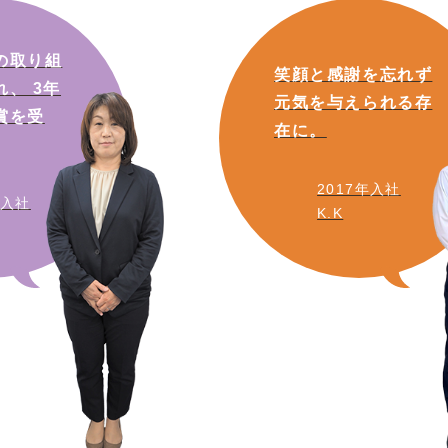
の取り組
笑顔と感謝を忘れず
、 3年
元気を与えられる存
賞を受
在に。
2017年入社
年入社
K.K